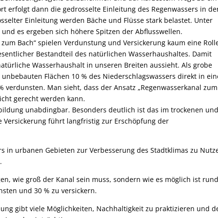
t erfolgt dann die gedrosselte Einleitung des Regenwassers in de
sselter Einleitung werden Bäche und Flüsse stark belastet. Unter
und es ergeben sich höhere Spitzen der Abflusswellen.
zum Bach“ spielen Verdunstung und Versickerung kaum eine Rolle
esentlicher Bestandteil des natürlichen Wasserhaushaltes. Damit
r natürliche Wasserhaushalt in unseren Breiten aussieht. Als grobe
 unbebauten Flächen 10 % des Niederschlagswassers direkt in ei
0 % verdunsten. Man sieht, dass der Ansatz „Regenwasserkanal zum
icht gerecht werden kann.
bildung unabdingbar. Besonders deutlich ist das im trockenen un
ersickerung führt langfristig zur Erschöpfung der
s in urbanen Gebieten zur Verbesserung des Stadtklimas zu Nutz
.
agen, wie groß der Kanal sein muss, sondern wie es möglich ist run
sten und 30 % zu versickern.
ng gibt viele Möglichkeiten, Nachhaltigkeit zu praktizieren und d