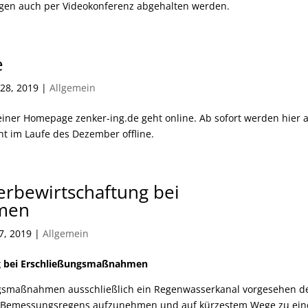
ngen auch per Videokonferenz abgehalten werden.
e
 28, 2019
|
Allgemein
meiner Homepage zenker-ing.de geht online. Ab sofort werden hier a
ht im Laufe des Dezember offline.
rbewirtschaftung bei
men
7, 2019
|
Allgemein
g bei Erschließungsmaßnahmen
ungsmaßnahmen ausschließlich ein Regenwasserkanal vorgesehen d
s Bemessungsregens aufzunehmen und auf kürzestem Wege zu ei