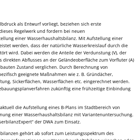
druck als Entwurf vorliegt, beziehen sich erste
dieses Regelwerk und fordern bei neuen
llung einer Wasserhaushaltsbilanz. Mit Aufstellung einer
eistet werden, dass der natürliche Wasserkreislauf durch die
ört wird. Dabei werden die Anteile der Verdunstung (V), der
direkten Abflusses an der Geländeoberfläche zum Vorfluter (A)
bauten Zustand verglichen. Durch Berechnung von
pezifisch geeignete Maßnahmen wie z. B. Gründächer,
ung, Sickerflächen, Wasserflächen etc. eingerechnet werden.
ebauungsplanverfahren zukünftig eine frühzeitige Einbindung
aktuell die Aufstellung eines B-Plans im Stadtbereich von
hnung einer Wasserhaushaltsbilanz mit Variantenuntersuchung.
serbilanzExpert“ der DWA zum Einsatz.
sbilanzen gehört ab sofort zum Leistungsspektrum des